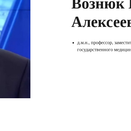
Вознюк 
Алексее
д.м.н., профессор, замест
государственного медицин